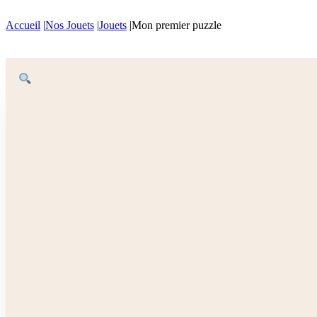
Accueil
|
Nos Jouets
|
Jouets
|
Mon premier puzzle