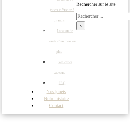
Rechercher sur le site
jouets inférieure à
Rechercher
un mois
×
Location de
jouets d’un mois ou
plus
Nos cartes
cadeaux
FAQ
Nos jouets
Notre histoire
Contact