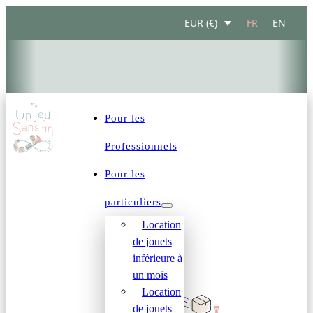
FR
EN
EUR (€)
Pour les
Professionnels
Pour les
particuliers
Location
de jouets
inférieure à
un mois
Location
de jouets
0