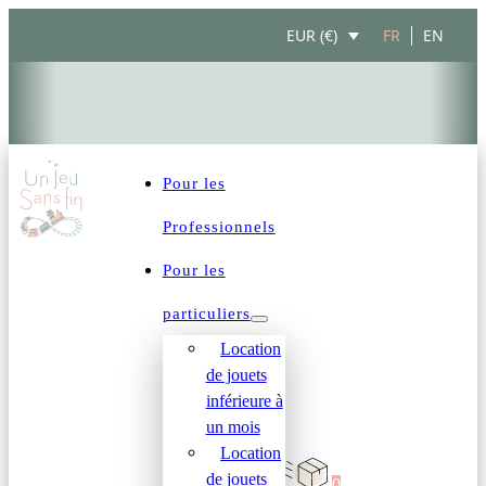
FR
EN
EUR (€)
Pour les
Professionnels
Pour les
particuliers
Location
de jouets
inférieure à
un mois
Location
de jouets
0