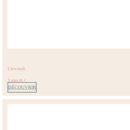
Liewood
3 ans et +
DÉCOUVRIR