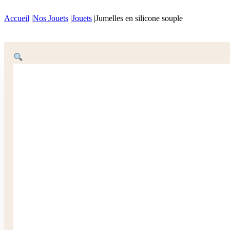
Accueil
|
Nos Jouets
|
Jouets
|
Jumelles en silicone souple