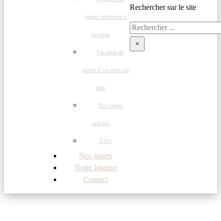
Rechercher sur le site
jouets inférieure à
Rechercher
un mois
×
Location de
jouets d’un mois ou
plus
Nos cartes
cadeaux
FAQ
Nos jouets
Notre histoire
Contact