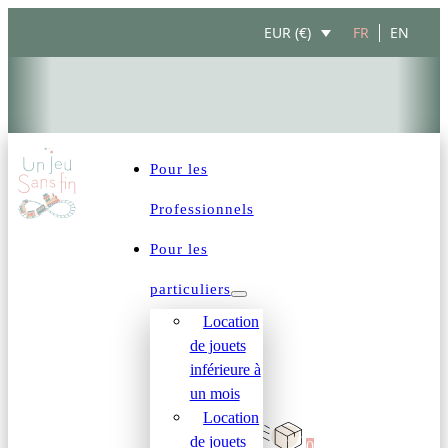
FR
EN
EUR (€)
Pour les
Professionnels
Pour les
particuliers
Location
de jouets
inférieure à
un mois
Location
de jouets
0