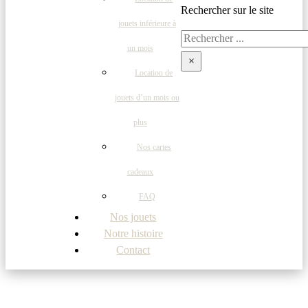
Rechercher sur le site
jouets inférieure à
Rechercher
un mois
×
Location de
jouets d’un mois ou
plus
Nos cartes
cadeaux
FAQ
Nos jouets
Notre histoire
Contact